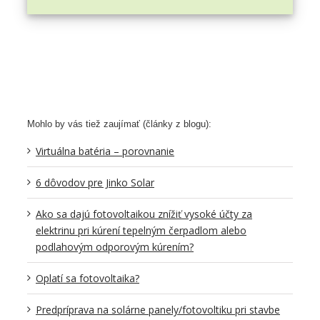
Mohlo by vás tiež zaujímať (články z blogu):
Virtuálna batéria – porovnanie
6 dôvodov pre Jinko Solar
Ako sa dajú fotovoltaikou znížiť vysoké účty za
elektrinu pri kúrení tepelným čerpadlom alebo
podlahovým odporovým kúrením?
Oplatí sa fotovoltaika?
Predpríprava na solárne panely/fotovoltiku pri stavbe