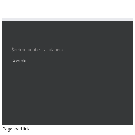
Šetrime peniaze aj planétu
Kontakt
Page load link