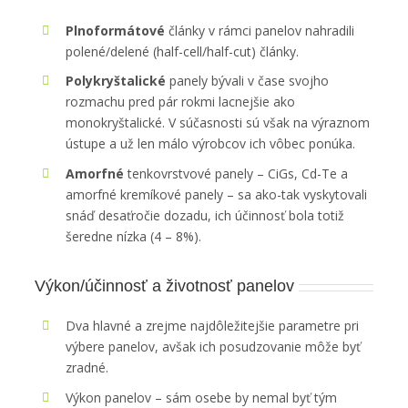
Plnoformátové
články v rámci panelov nahradili
polené/delené (half-cell/half-cut) články.
Polykryštalické
panely bývali v čase svojho
rozmachu pred pár rokmi lacnejšie ako
monokryštalické. V súčasnosti sú však na výraznom
ústupe a už len málo výrobcov ich vôbec ponúka.
Amorfné
tenkovrstvové panely – CiGs, Cd-Te a
amorfné kremíkové panely – sa ako-tak vyskytovali
snáď desaťročie dozadu, ich účinnosť bola totiž
šeredne nízka (4 – 8%).
Výkon/účinnosť a životnosť panelov
Dva hlavné a zrejme najdôležitejšie parametre pri
výbere panelov, avšak ich posudzovanie môže byť
zradné.
Výkon panelov – sám osebe by nemal byť tým