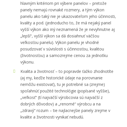
hlavným kritériom pri výbere panelov – pretože
panely nemajú rovnaké rozmery, a tým výkon
panelu ako taký nie je ukazovateľom jeho účinnosti,
kvality a pod. (jednoducho to, že má nejaký panel
vyšší výkon ako iný neznamená že je nevyhnutne aj
„lepší“, vyšší výkon sa dá dosiahnuť väčšou
veľkosťou panelu). Výkon panelu je vhodné
posudzovať v súvislosti s účinnosťou, kvalitou
(životnosťou) a samozrejme cenou za jednotku
výkonu.
Kvalita a životnosť – to popravde ťažko zhodnotíte
(aj my, keďže historické údaje na porovnanie
nemôžu existovať), tu je potrebné sa (zrejme)
spoľahnúť použité technológie (popísané vyššie),
„veľkosť“ (tí najväčší výrobcovia sú najväčší z
dobrých dôvodov) a „renomé“ výrobcu a na
„zdravý“ rozum – tie najlacnejšie panely zrejme v
kvalite a životnosti vynikať nebudú.