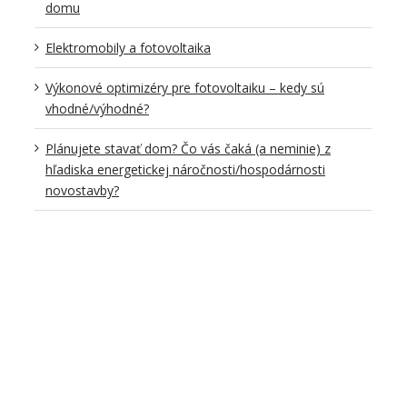
domu
Elektromobily a fotovoltaika
Výkonové optimizéry pre fotovoltaiku – kedy sú
vhodné/výhodné?
Plánujete stavať dom? Čo vás čaká (a neminie) z
hľadiska energetickej náročnosti/hospodárnosti
novostavby?