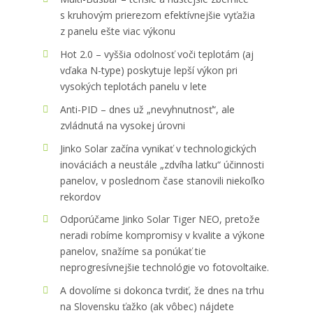
s kruhovým prierezom efektívnejšie vyťažia
z panelu ešte viac výkonu
Hot 2.0 – vyššia odolnosť voči teplotám (aj
vďaka N-type) poskytuje lepší výkon pri
vysokých teplotách panelu v lete
Anti-PID – dnes už „nevyhnutnosť“, ale
zvládnutá na vysokej úrovni
Jinko Solar začína vynikať v technologických
inováciách a neustále „zdvíha latku“ účinnosti
panelov, v poslednom čase stanovili niekoľko
rekordov
Odporúčame Jinko Solar Tiger NEO, pretože
neradi robíme kompromisy v kvalite a výkone
panelov, snažíme sa ponúkať tie
neprogresívnejšie technológie vo fotovoltaike.
A dovolíme si dokonca tvrdiť, že dnes na trhu
na Slovensku ťažko (ak vôbec) nájdete