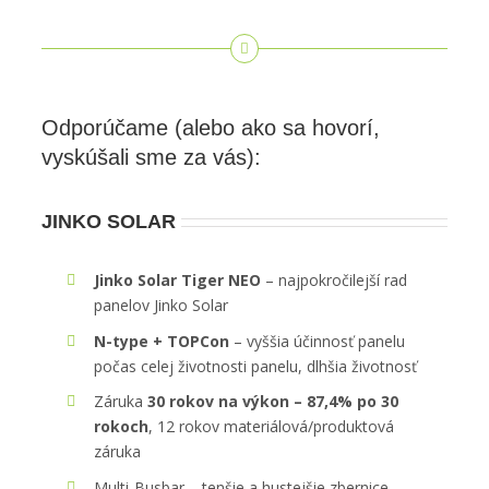
Odporúčame (alebo ako sa hovorí,
vyskúšali sme za vás):
JINKO SOLAR
Jinko Solar Tiger NEO
– najpokročilejší rad
panelov Jinko Solar
N-type + TOPCon
– vyššia účinnosť panelu
počas celej životnosti panelu, dlhšia životnosť
Záruka
30 rokov na výkon – 87,4% po 30
rokoch
, 12 rokov materiálová/produktová
záruka
Multi-Busbar – tenšie a hustejšie zbernice