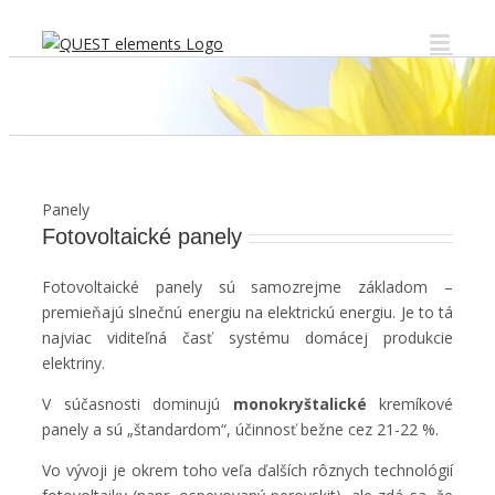
Skip
to
content
Panely
Fotovoltaické panely
Fotovoltaické panely sú samozrejme základom –
premieňajú slnečnú energiu na elektrickú energiu. Je to tá
najviac viditeľná časť systému domácej produkcie
elektriny.
V súčasnosti dominujú
monokryštalické
kremíkové
panely a sú „štandardom“, účinnosť bežne cez 21-22 %.
Vo vývoji je okrem toho veľa ďalších rôznych technológií