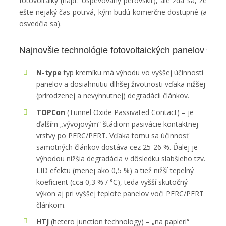
fotovoltaiky (napr. ospevovaný perovskit), ale zdá sa, že
ešte nejaký čas potrvá, kým budú komerčne dostupné (a
osvedčia sa).
Najnovšie technológie fotovoltaických panelov
N-type
typ kremíku má výhodu vo vyššej účinnosti
panelov a dosiahnutiu dlhšej životnosti vďaka nižšej
(prirodzenej a nevyhnutnej) degradácii článkov.
TOPCon
(Tunnel Oxide Passivated Contact) – je
ďalším „vývojovým“ štádiom pasivácie kontaktnej
vrstvy po PERC/PERT. Vďaka tomu sa účinnosť
samotných článkov dostáva cez 25-26 %. Ďalej je
výhodou nižšia degradácia v dôsledku slabšieho tzv.
LID efektu (menej ako 0,5 %) a tiež nižší tepelný
koeficient (cca 0,3 % / °C), teda vyšší skutočný
výkon aj pri vyššej teplote panelov voči PERC/PERT
článkom.
HTJ
(hetero junction technology) – „na papieri“