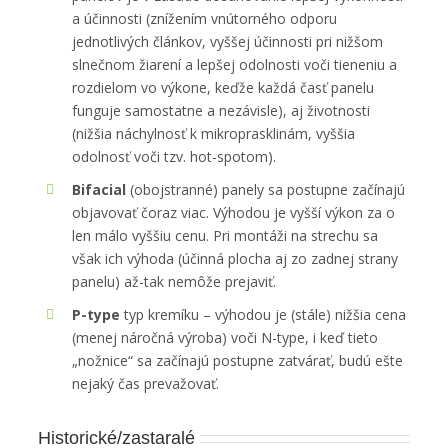
a účinnosti (znížením vnútorného odporu
jednotlivých článkov, vyššej účinnosti pri nižšom
slnečnom žiarení a lepšej odolnosti voči tieneniu a
rozdielom vo výkone, keďže každá časť panelu
funguje samostatne a nezávisle), aj životnosti
(nižšia náchylnosť k mikroprasklinám, vyššia
odolnosť voči tzv. hot-spotom).
Bifacial
(obojstranné) panely sa postupne začínajú
objavovať čoraz viac. Výhodou je vyšší výkon za o
len málo vyššiu cenu. Pri montáži na strechu sa
však ich výhoda (účinná plocha aj zo zadnej strany
panelu) až-tak nemôže prejaviť.
P-type
typ kremíku – výhodou je (stále) nižšia cena
(menej náročná výroba) voči N-type, i keď tieto
„nožnice“ sa začínajú postupne zatvárať, budú ešte
nejaký čas prevažovať.
Historické/zastaralé