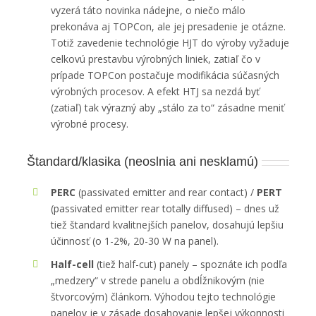
vyzerá táto novinka nádejne, o niečo málo
prekonáva aj TOPCon, ale jej presadenie je otázne.
Totiž zavedenie technológie HJT do výroby vyžaduje
celkovú prestavbu výrobných liniek, zatiaľ čo v
prípade TOPCon postačuje modifikácia súčasných
výrobných procesov. A efekt HTJ sa nezdá byť
(zatiaľ) tak výrazný aby „stálo za to“ zásadne meniť
výrobné procesy.
Štandard/klasika (neoslnia ani nesklamú)
PERC
(passivated emitter and rear contact) /
PERT
(passivated emitter rear totally diffused) – dnes už
tiež štandard kvalitnejších panelov, dosahujú lepšiu
účinnosť (o 1-2%, 20-30 W na panel).
Half-cell
(tiež half-cut) panely – spoznáte ich podľa
„medzery“ v strede panelu a obdĺžnikovým (nie
štvorcovým) článkom. Výhodou tejto technológie
panelov je v zásade dosahovanie lepšej výkonnosti